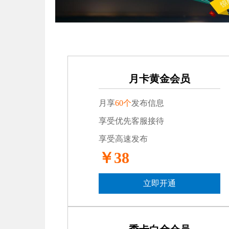
月卡黄金会员
月享
60个
发布信息
享受优先客服接待
享受高速发布
￥38
立即开通